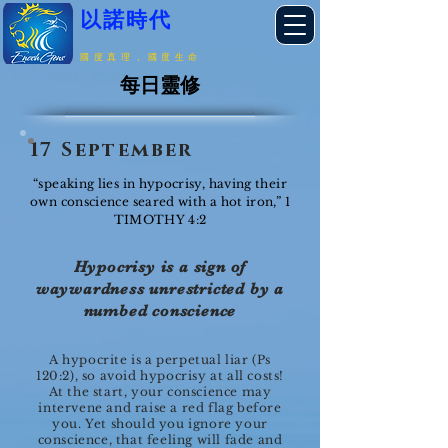
以諾時代
國度真理，國度生命
每日靈修
17 September
“speaking lies in hypocrisy, having their
own conscience seared with a hot iron,” 1
TIMOTHY 4:2
Hypocrisy is a sign of
waywardness unrestricted by a
numbed conscience
A hypocrite is a perpetual liar (Ps
120:2), so avoid hypocrisy at all costs!
At the start, your conscience may
intervene and raise a red flag before
you. Yet should you ignore your
conscience, that feeling will fade and