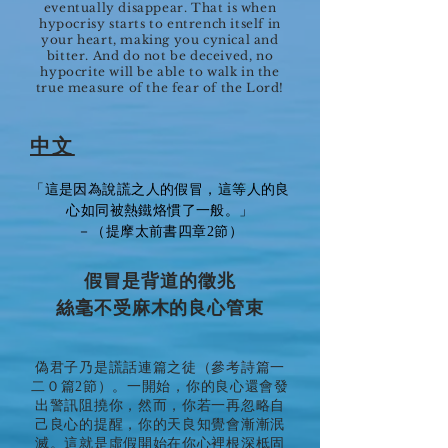
eventually disappear. That is when
hypocrisy starts to entrench itself in
your heart, making you cynical and
bitter. And do not be deceived, no
hypocrite will be able to walk in the
true measure of the fear of the Lord!
中文
「這是因為說謊之人的假冒，這等人的良
心如同被熱鐵烙慣了一般。」
－（提摩太前書四章2節）
假冒是背道的徵兆
絲毫不受麻木的良心管束
偽君子乃是謊話連篇之徒（參考詩篇一
二０篇2節）。一開始，你的良心還會發
出警訊阻撓你，然而，你若一再忽略自
己良心的提醒，你的天良知覺會漸漸泯
滅。這就是虛假開始在你心裡根深柢固