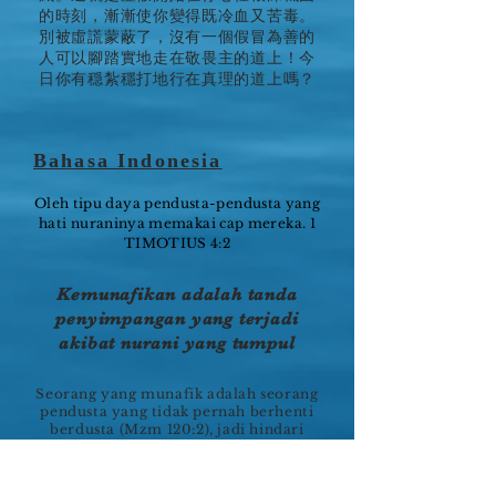
的時刻，漸漸使你變得既冷血又苦毒。
別被虛謊蒙蔽了，沒有一個假冒為善的
人可以腳踏實地走在敬畏主的道上！今
日你有穏紮穩打地行在真理的道上嗎？
Bahasa Indonesia
Oleh tipu daya pendusta-pendusta yang
hati nuraninya memakai cap mereka. 1
TIMOTIUS 4:2
Kemunafikan adalah tanda
penyimpangan yang terjadi
akibat nurani yang tumpul
Seorang yang munafik adalah seorang
pendusta yang tidak pernah berhenti
berdusta (Mzm 120:2), jadi hindari
kemunafikan dengan cara apapun.
Pada mulanya, nurani Anda mungkin
turut campur untuk mengibarkan