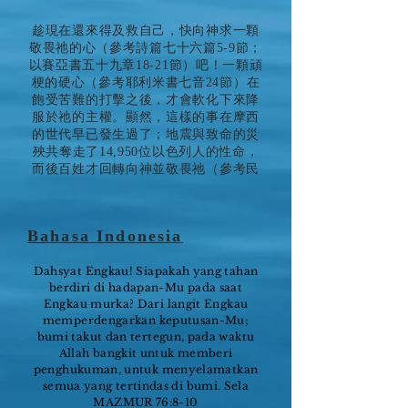
趁現在還來得及救自己，快向神求一顆
敬畏祂的心（參考詩篇七十六篇5-9節；
以賽亞書五十九章18-21節）吧！一顆頑
梗的硬心（參考耶利米書七音24節）在
飽受苦難的打擊之後，才會軟化下來降
服於祂的主權。顯然，這樣的事在摩西
的世代早已發生過了；地震與致命的災
殃共奪走了14,950位以色列人的性命，
而後百姓才回轉向神並敬畏祂（參考民
Bahasa Indonesia
Dahsyat Engkau! Siapakah yang tahan
berdiri di hadapan-Mu pada saat
Engkau murka? Dari langit Engkau
memperdengarkan keputusan-Mu;
bumi takut dan tertegun, pada waktu
Allah bangkit untuk memberi
penghukuman, untuk menyelamatkan
semua yang tertindas di bumi. Sela
MAZMUR 76:8-10