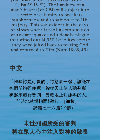
9; Isa 59:18-21). The hardness of a
man’s heart (Jer 7:24) will subject it to
a series of calamity to break its
stubbornness and to subject it to His
majesty. This was evident in the days
of Moses where it took a combination
of an earthquake and a deadly plague
that wiped out 14,950 Israelites before
they were jolted back to fearing God
and returned to Him (Num 16:35, 49).
中文
「惟獨祢是可畏的，祢怒氣一發，誰能在
祢面前站得住呢？祢從天上使人聽判斷，
神起來施行審判，要救地上切謙卑的人。
那時地就懼怕而靜默。［細拉］」
—（詩篇七十六篇7-9節）
末世列國所受的審判
將在眾人心中注入對神的敬畏