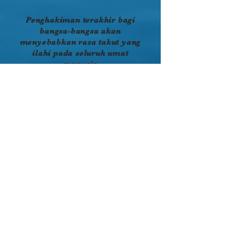
Penghakiman terakhir bagi
bangsa-bangsa akan
menyebabkan rasa takut yang
ilahi pada seluruh umat
manusia
Berserulah kepada Tuhan agar takut
akan Dia menyelamatkan jiwa Anda
sebelum terlambat (Mzm 76:6-10; Yes
59:18-21). Kekerasan hati manusia (Yer
7:24) akan membawanya kepada
rangkaian bencana untuk
menghancurkan kekerasan tersebut
dan menundukkannya kepada yang
Mulia. Hal ini jelas terlihat di zaman
Musa ketika kombinasi gempa bumi
dan tulah yang mematikan menghabisi
14.950 orang Israel sebelum pada
akhirnya mereka berbalik kepada
Tuhan untuk takut kepadaNya ( Bil
6:35, 49).