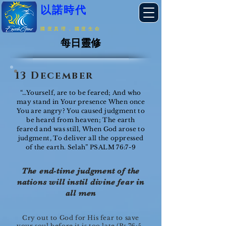
以諾時代
國度真理，國度生命
每日靈修
13 December
“…Yourself, are to be feared; And who
may stand in Your presence When once
You are angry? You caused judgment to
be heard from heaven; The earth
feared and was still, When God arose to
judgment, To deliver all the oppressed
of the earth. Selah” PSALM 76:7-9
The end-time judgment of the
nations will instil divine fear in
all men
Cry out to God for His fear to save
your soul before it is too late (Ps 76:5-