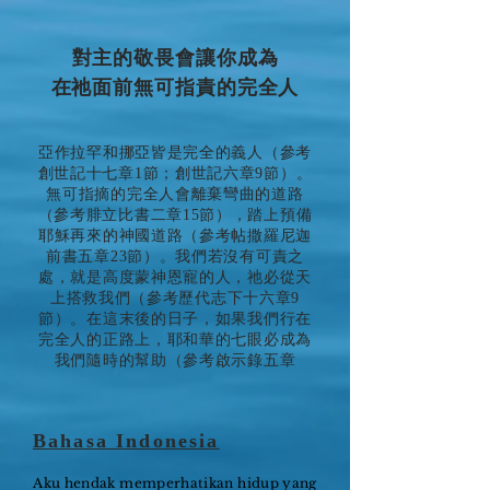
對主的敬畏會讓你成為
在祂面前無可指責的完全人
亞作拉罕和挪亞皆是完全的義人（參考
創世記十七章1節；創世記六章9節）。
無可指摘的完全人會離棄彎曲的道路
（參考腓立比書二章15節），踏上預備
耶穌再來的神國道路（參考帖撒羅尼迦
前書五章23節）。我們若沒有可責之
處，就是高度蒙神恩寵的人，祂必從天
上搭救我們（參考歷代志下十六章9
節）。在這末後的日子，如果我們行在
完全人的正路上，耶和華的七眼必成為
我們隨時的幫助（參考啟示錄五章
Bahasa Indonesia
Aku hendak memperhatikan hidup yang