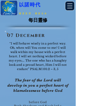
以諾時代
國度真理，國度生命
每日靈修
07 December
“I will behave wisely in a perfect way.
Oh, when will You come to me? I will
walk within my house with a perfect
heart. I will set nothing wicked before
my eyes;… The one who has a haughty
look and a proud heart, Him I will not
endure” PSALM 101:2 – 3, 5
The fear of the Lord will
develop in you a perfect heart of
blamelessness before God
before God
Both Abraham and Noah led a