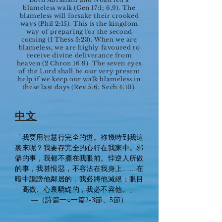
blameless walk (Gen 17:1; 6,9). The
blameless will forsake their crooked
ways (Phil 2:15). This is the kingdom
way of preparing for the second
coming (1 Thess 5:23). When we are
blameless, we are highly favoured to
receive divine deliverance from
heaven (2 Chron 16:9). The seven eyes
of the Lord shall be our very present
help if we keep our walk blameless in
these last days (Rev 5:6; Sech 4:10).
中文
「我要用智慧行完全的道。祢幾時到我這
裏來呢？我要存完全的心行在我家中。邪
僻的事，我都不擺在我眼前。悖逆人所做
的事，我甚恨惡，不容沾在我身上……在
暗中讒謗他鄰居的，我必將他滅絕；眼目
高傲、心裏驕緃的，我必不容他。」
—（詩篇一○一篇2-3節、5節）