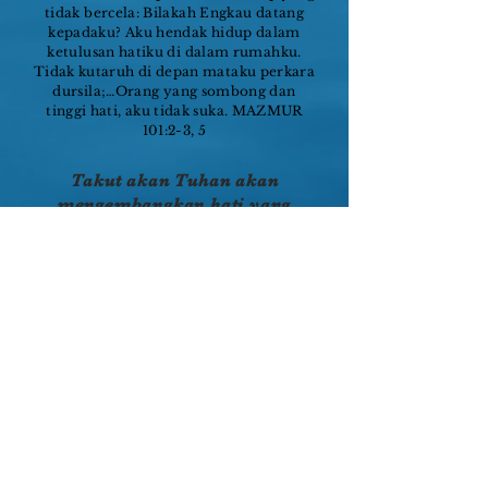
tidak bercela: Bilakah Engkau datang
kepadaku? Aku hendak hidup dalam
ketulusan hatiku di dalam rumahku.
Tidak kutaruh di depan mataku perkara
dursila;…Orang yang sombong dan
tinggi hati, aku tidak suka. MAZMUR
101:2-3, 5
Takut akan Tuhan akan
mengembangkan hati yang
sempurna dan tanpa cela di
hadapan Tuhan
Baik Abraham maupun Nuh memiliki
kehidupan yang tak bercela (Kej 17:1, 6,
9). Orang yang tak bercela akan
meninggalkan segala jalannya yang
bengkok (Fil 2:15). Demikianlah cara
Kerajaan dalam mempersiapkan
kedatangan-Nya yang kedua (1 Tes
5:23). Ketika kita tak bercela, kita
sungguh diperkenan untuk menerima
kelepasan ilahi dari surga (2 Taw 16:9).
Ketujuh mata Tuhan akan menjadi